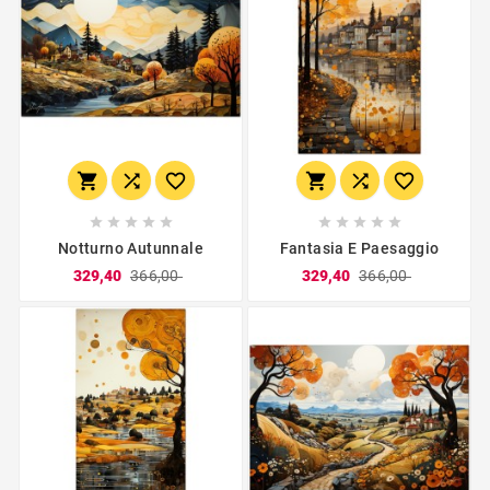
















Notturno Autunnale
Fantasia E Paesaggio
329,40
366,00
329,40
366,00