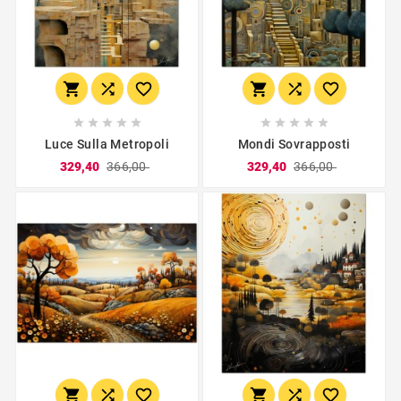
















Luce Sulla Metropoli
Mondi Sovrapposti
329,40
366,00
329,40
366,00





