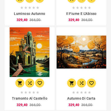










Luminoso Autunno
Il Fiume E L'Abisso
329,40
366,00
329,40
366,00
















Tramonto Al Castello
Autunno Di Carta
329,40
366,00
329,40
366,00