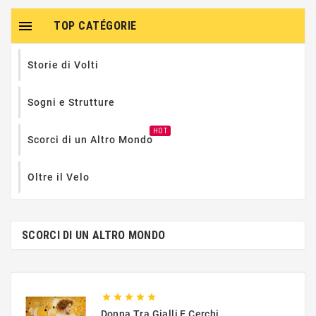

TOP CATÉGORIE
Storie di Volti
Sogni e Strutture
HOT
Scorci di un Altro Mondo
Oltre il Velo
SCORCI DI UN ALTRO MONDO





Donna Tra Gialli E Cerchi