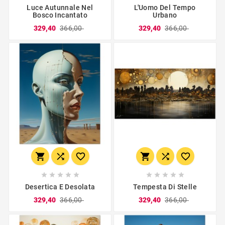
Luce Autunnale Nel
L'Uomo Del Tempo
Bosco Incantato
Urbano
329,40
366,00
329,40
366,00
















Desertica E Desolata
Tempesta Di Stelle
329,40
366,00
329,40
366,00