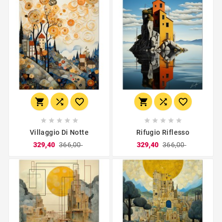
















Villaggio Di Notte
Rifugio Riflesso
329,40
366,00
329,40
366,00