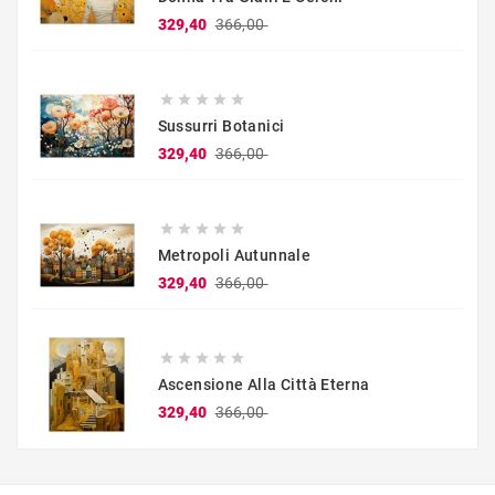
Prix
Prix
329,40
366,00
de
base





Sussurri Botanici
Prix
Prix
329,40
366,00
de
base





Metropoli Autunnale
Prix
Prix
329,40
366,00
de
base





Ascensione Alla Città Eterna
Prix
Prix
329,40
366,00
de
base