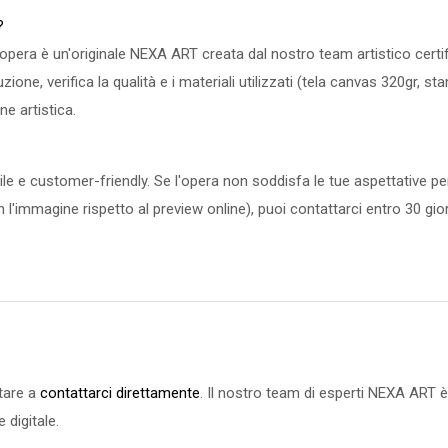
?
: l'opera è un'originale NEXA ART creata dal nostro team artistico cer
oduzione, verifica la qualità e i materiali utilizzati (tela canvas 320gr, 
ne artistica.
le e customer-friendly. Se l'opera non soddisfa le tue aspettative per
 l'immagine rispetto al preview online), puoi contattarci entro 30 gior
itare a
contattarci direttamente
. Il nostro team di esperti NEXA ART è
 digitale.