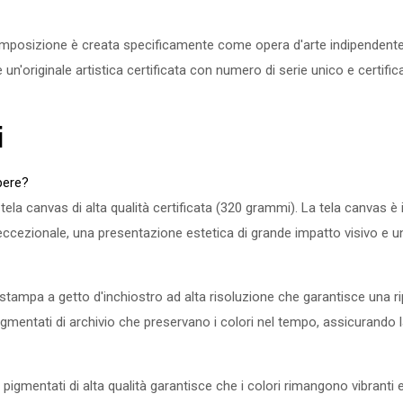
omposizione è creata specificamente come opera d'arte indipendent
n'originale artistica certificata con numero di serie unico e certifica
i
pere?
canvas di alta qualità certificata (320 grammi). La tela canvas è il 
à eccezionale, una presentazione estetica di grande impatto visivo e u
stampa a getto d'inchiostro ad alta risoluzione che garantisce una r
 pigmentati di archivio che preservano i colori nel tempo, assicurando l
 pigmentati di alta qualità garantisce che i colori rimangono vibranti e