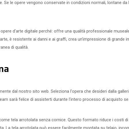
te. Se le opere vengono conservate in condizioni normali, lontane da l
e opere d'arte digitale perché: offre una qualità professionale museal
ll'arte, è resistente ai danni e ai graffi, crea un'impressione di grand
anea di qualità.
na
te dal nostro sito web. Seleziona l'opera che desideri dalla galleria,
 team sarà felice di assisterti durante l'intero processo di acquisto 
 tela arrotolata senza cornice. Questo formato riduce i costi di s
ita. La tela arrotolata può essere facilmente montata su telaio, inc