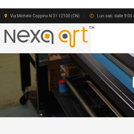
Via Michele Coppino N 31 12100 (CN)
Lun-sab: dalle 9:00 