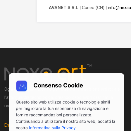
AVANET S.R.L
| Cuneo (CN) |
info@nexaa
Consenso Cookie
Ogni opera è un incontro perfetto tra la tradizione artistica e
l'avanguardia tecnologica, creando capolavori destinati a
Questo sito web utilizza cookie o tecnologie simili
resistere al tempo e a valorizzare ogni spazio.
per migliorare la tua esperienza di navigazione e
fornire raccomandazioni personalizzate.
Continuando a utilizzare il nostro sito web, accetti la
Email:
info@nexaart.com
nostra
Informativa sulla Privacy