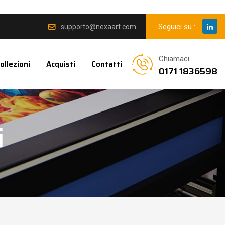
Seguici su :
supporto@nexaart.com
Chiamaci
ollezioni
Acquisti
Contatti
0171 1836598
i