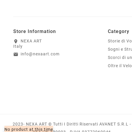
Store Information
Category
NEXA ART
Storie di Vo
location_on
Italy
Sogni e Str
info@nexaart.com
email
Scorci di u
Oltre il Velo
2023- NEXA ART © Tutti I Diritti Riservati AVANET S.R.L -