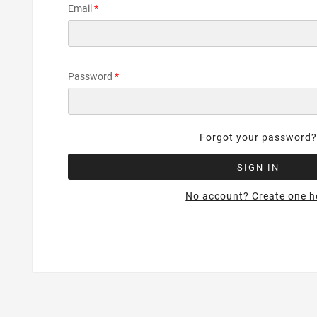
Email
Password
Forgot your password
SIGN IN
No account? Create one h