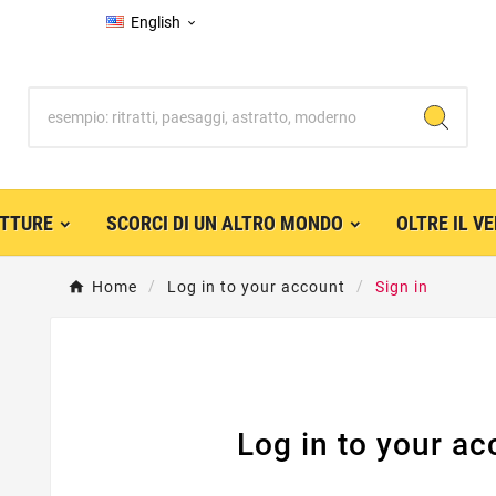
English

UTTURE
SCORCI DI UN ALTRO MONDO
OLTRE IL V
Home
Log in to your account
Sign in
Log in to your ac