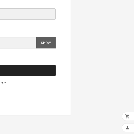
SHOW
?
ere

