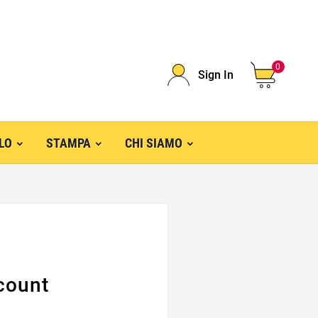
0
Sign In
ELO
STAMPA
CHI SIAMO
count