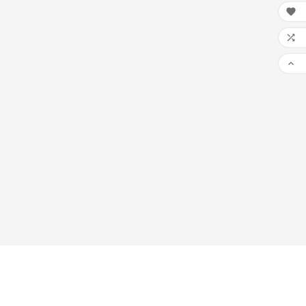


