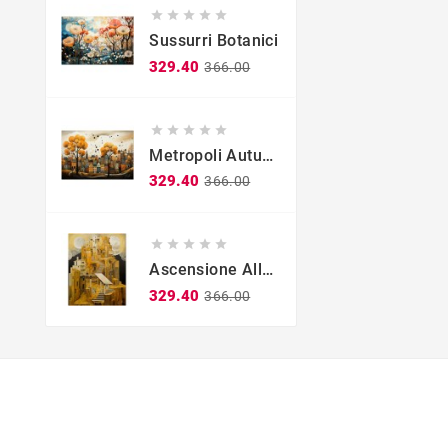





Sussurri Botanici
Regular
Price
329.40
366.00
price





Metropoli Autunnale
Regular
Price
329.40
366.00
price





Ascensione Alla Città Eterna
Regular
Price
329.40
366.00
price