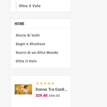
Oltre il Velo
HOME
Storie di Volti
Sogni e Strutture
Scorci di un Altro Mondo
Oltre il Velo





Donna Tra Gialli E Cerchi
Regular
Price
329.40
366.00
price